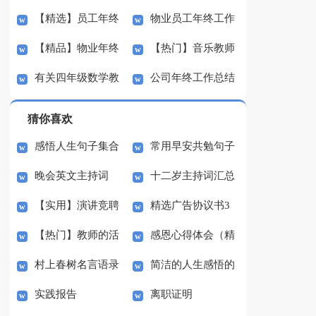
【精选】员工年终
物业员工年终工作
总结模板集合六篇
工作总结3篇
【精品】物业年终
【热门】音乐教师
工作总结三篇
总结
有关四年级数学教
公司年终工作总结
工作总结10篇
的工作总结3篇
学工作总结模板集合5
锦集7篇
猜你喜欢
篇
感悟人生句子集合
常用早安共勉句子
晚会英文主持词
十二岁主持词汇总
50句
语录27句
【实用】演讲竞聘
精选广告协议书3
5篇
【热门】教师的活
感恩心得体会（精
演讲稿模板集合九篇
篇
村上春树名言语录
简洁的人生感悟的
动总结汇编7篇
选23篇）
实践报告
离职证明
句子锦集30句