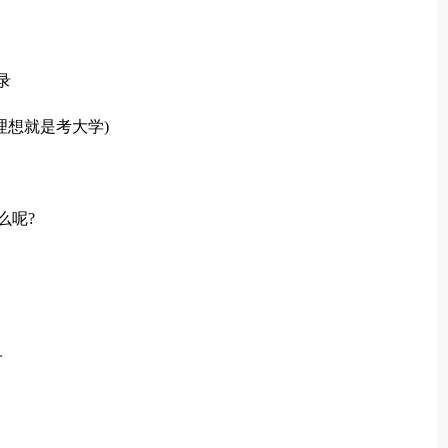
录
理想就是考大学)
么呢?
子