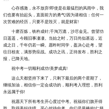
心存感激，永不放弃!即使是在最猛烈的风雨中，我
们也要有抬起头，直面前方的勇气!因为请相信：任何一
次苦难的经历，只要不是毁灭，就是财富!
十磨百炼，铁杵成针;千淘万漉，沙尽金见。曾望功
日遥遥，今顾旧事凄凄。当始之时，万日尚似甚远，近
成之日，千年仍若一瞬。愿昨时同学，盈决心赴考，望
往日校友，满形势应战。成功之讯，正待发布，胜利之
报，已降天地。
祝中考一切顺利成功!美梦成真!
这么天都坚持下来了，只剩下最后的两个星期了，
继续加油，相信你一定会成功的，顺利考入理想，胜利
永远属于你!
祝愿天下所有考生开心度过中考。祝福你们旗开得
胜，取得美好佳绩。平心对待中考，你们是最棒的!仁慈