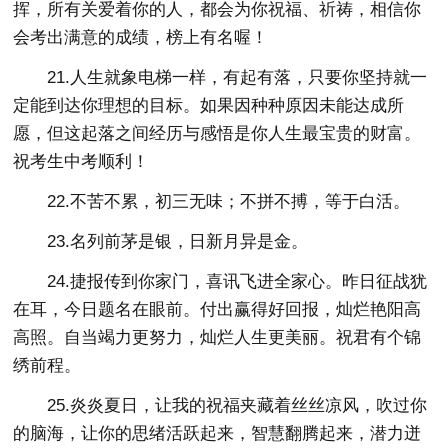
挥，所有关爱着你的人，都会为你祝福、祈祷，相信你
会考出满意的成绩，榜上有名喔！
21.人生就象电梯一样，有起有落，只要你坚持就一
定能到达你理想的目标。如果因种种原因未能达成所
愿，但这起落之间经历与感悟是你人生最宝贵的财富。
祝考生中考顺利！
22.不苦不累，初三无味；不拼不搏，等于白活。
23.名列前茅是银，日新月异是金。
24.捷报传到你家门，喜讯飞进全家心。昨日征战犹
在耳，今日题名在眼前。付出赢得好回报，灿烂艳阳高
高照。自当竭力更努力，灿烂人生更美丽。祝君有个锦
绣前程。
25.炎炎夏日，让我的祝福夹藏着丝丝凉风，吹过你
的脑海，让你的思绪活跃起来，智慧翻腾起来，潜力迸