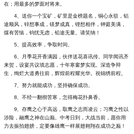
在；用最多的梦面对将来。
4、送你一个宝矿，矿里是金榜题名，铜心永驻，铝
途顺风，锌想事成，镁梦成真，锂想相伴，钾庭美满，
煤有苦恼，钨忧无虑，铅途无量。请笑纳！
5、提高效率，争取时间。
6、月季花开香满园，伙伴送花喜讯传。同学闻讯齐
来贺，设宴共议填志愿，十年寒窗梦实现。深造争辩
生，绚烂大道勇往前，辉煌前程耀光华。祝锦绣前程。
7、努力就能成功，坚持确保成功。
8、不经一翻彻苦寒，怎得梅花扑鼻香。
9、存鹰之心于高远，取鹰之志而凌云；习鹰之性以
涉险，融鹰之神在山巅。中考日到，大战当前，愿你用
力去振拍翅膀，定要像雄鹰一样展翅翱翔在成功之巅！