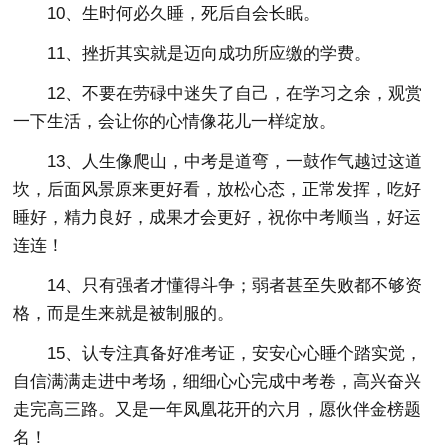
10、生时何必久睡，死后自会长眠。
11、挫折其实就是迈向成功所应缴的学费。
12、不要在劳碌中迷失了自己，在学习之余，观赏
一下生活，会让你的心情像花儿一样绽放。
13、人生像爬山，中考是道弯，一鼓作气越过这道
坎，后面风景原来更好看，放松心态，正常发挥，吃好
睡好，精力良好，成果才会更好，祝你中考顺当，好运
连连！
14、只有强者才懂得斗争；弱者甚至失败都不够资
格，而是生来就是被制服的。
15、认专注真备好准考证，安安心心睡个踏实觉，
自信满满走进中考场，细细心心完成中考卷，高兴奋兴
走完高三路。又是一年凤凰花开的六月，愿伙伴金榜题
名！