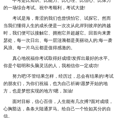
中考是比知识、比能力、比心理、比信心、比体力
的一场综合考试。祝中考顺利，考试大捷!
考试是海，青涩的我们也曾惧怕它、试探它。然而
当我们懂得人生的成长便是一次次从此岸到彼岸的跨越
时，我们便可以接触它、拥抱它并超越它。回首向来萧
瑟处，每一次日出、每一层涟漪都是美丽动人的;每一袭
风浪、每一片乌云都是值得感激的。
真心地祝福你考试取得好成绩!发挥出最好的水平。
你是个聪明和头脑灵活的人，我相信你一定成功!
努力吧!不管结果怎样，经历过，总会有结果的!考试
的朋友们，为你们祝福，也为自己祈祷!愿梦开始的地
方，也是梦想实现的地方!嗯，加油!
面对目标，信心百倍，人生能有几次搏?面对成绩，
心胸豁达，条条大陆通罗马。给自己一个恰如其分的自
信。