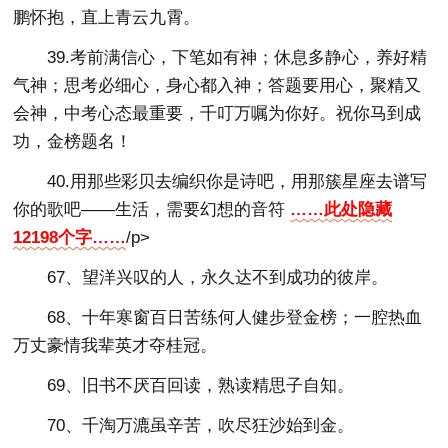
鹏怀抱，直上青云九霄。
39.考前满信心，下笔如有神；休息多静心，养好精
气神；思考必细心，身心都入神；答题要用心，聚精又
会神，中考心态最重要，千叮万嘱为你好。祝你马到成
功，金榜题名！
40.用那些彩贝去编织你是诗吧，用那簇星座去谱写
你的歌吧——生活，需要幻想的音符
……此处隐藏
12198个字……
/p>
67、望洋兴叹的人，永久达不到成功的彼岸。
68、十年寒窗百日苦练何人健步登金榜；一腔热血
万丈豪情我辈英才夺桂冠。
69、旧书不厌百回读，熟读精思子自知。
70、千淘万漉虽辛苦，吹尽狂沙始到金。