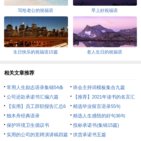
写给老公的祝福语
早上好祝福语
生日快乐的祝福语15篇
老人生日的祝福语
相关文章推荐
常用人生励志语录集锦54条
班会主持词模板集合九篇
公司还款承诺书汇编六篇
【推荐】2021年读书的名言汇
【实用】员工辞职报告汇总6
编48条
精选毕业留言语录55句
篇
独木舟经典语录
精选人生感悟的好句36句
保护环境卫生倡议书
投标承诺书(集锦15篇)
实用的公司的竞聘演讲稿四篇
供货承诺书五篇