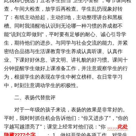
此我精心挑选了五名学生担当“卫生小警察”，每节课间检
查，午间大检查，放学后再检查。学生乱扔现象好转
了：有纸主动拾起，主动扫地，主动整理讲台和黑板
槽。同时我清醒地认识到无论哪一种习惯的养成都不
能“说到立即做到”，平时要有足够的耐心、诚心引导学
生，期待他们的进步。与同学与社会交流的能力。并紧
密结合品德与生活课教育学生养成认真听课、认真作
业、下课好好休息、讲文明、讲礼貌的好习惯。课间十
分钟提醒学生做好上课准备工作，并注意观察学生的行
为，根据学生的表现在学生中树立榜样。在日常学习
中，时刻注意调动学生的积极性。
二、表扬代替批评
对于一年级的孩子来说，表扬的效果是非常好的。
平时，我时时抓住机会告诉他们：“你又进步了”，“你的
字越写越漂亮了”；课堂上经常对他们说：“你
……此处
隐藏2277个字……
： 1、做好开学的各项工作，对学生