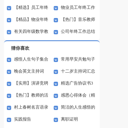
【精选】员工年终
物业员工年终工作
总结模板集合六篇
工作总结3篇
【精品】物业年终
【热门】音乐教师
工作总结三篇
总结
有关四年级数学教
公司年终工作总结
工作总结10篇
的工作总结3篇
学工作总结模板集合5
锦集7篇
猜你喜欢
篇
感悟人生句子集合
常用早安共勉句子
晚会英文主持词
十二岁主持词汇总
50句
语录27句
【实用】演讲竞聘
精选广告协议书3
5篇
【热门】教师的活
感恩心得体会（精
演讲稿模板集合九篇
篇
村上春树名言语录
简洁的人生感悟的
动总结汇编7篇
选23篇）
实践报告
离职证明
句子锦集30句